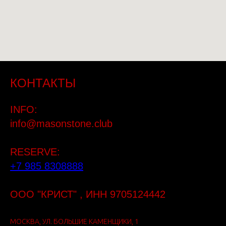
КОНТАКТЫ
INFO:
info@masonstone.club
RESERVE:
+7 985 8308888
ООО "КРИСТ" , ИНН 9705124442
МОСКВА, УЛ. БОЛЬШИЕ КАМЕНЩИКИ, 1